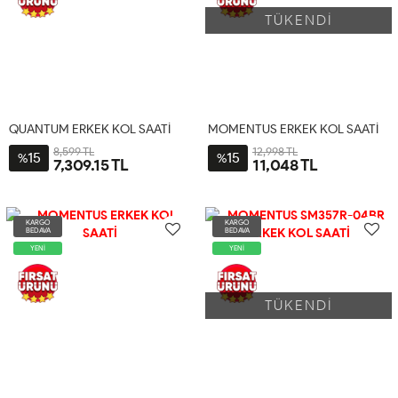
TÜKENDİ
QUANTUM ERKEK KOL SAATİ
MOMENTUS ERKEK KOL SAATİ
8,599 TL
12,998 TL
15
15
%
%
7,309.15 TL
11,048 TL
KARGO
KARGO
BEDAVA
BEDAVA
YENİ
YENİ
TÜKENDİ