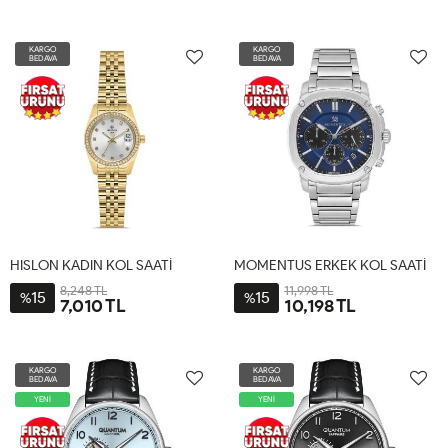
KARGO
KARGO
BEDAVA
BEDAVA
HISLON KADIN KOL SAATİ
MOMENTUS ERKEK KOL SAATİ
8,248 TL
11,998 TL
15
15
%
%
7,010 TL
10,198 TL
KARGO
KARGO
BEDAVA
BEDAVA
YENİ
YENİ