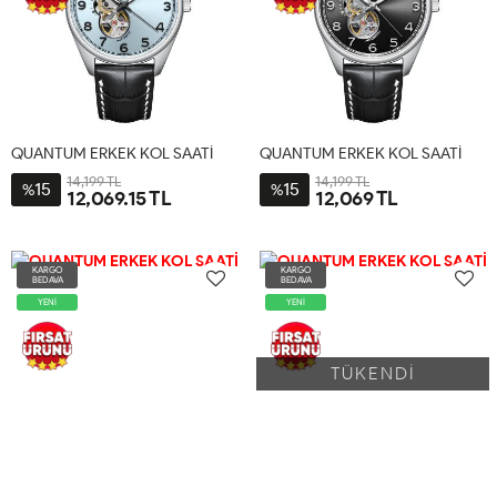
QUANTUM ERKEK KOL SAATİ
QUANTUM ERKEK KOL SAATİ
14,199 TL
14,199 TL
15
15
%
%
12,069.15 TL
12,069 TL
KARGO
KARGO
BEDAVA
BEDAVA
YENİ
YENİ
TÜKENDİ