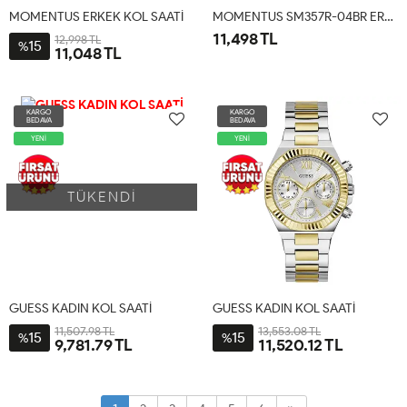
MOMENTUS ERKEK KOL SAATİ
MOMENTUS SM357R-04BR ERKEK KOL SAATİ
11,498 TL
12,998 TL
15
%
11,048 TL
KARGO
KARGO
BEDAVA
BEDAVA
YENİ
YENİ
TÜKENDİ
GUESS KADIN KOL SAATİ
GUESS KADIN KOL SAATİ
11,507.98 TL
13,553.08 TL
15
15
%
%
9,781.79 TL
11,520.12 TL