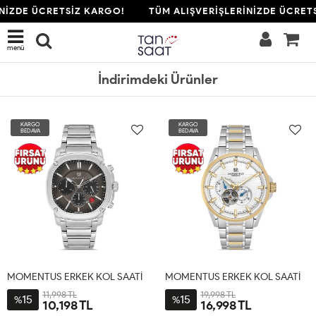
NİZDE ÜCRETSİZ KARGO!
TÜM ALIŞVERİŞLERİNİZDE ÜCRETS
menü
İndirimdeki Ürünler
KARGO
KARGO
BEDAVA
BEDAVA
MOMENTUS ERKEK KOL SAATİ
MOMENTUS ERKEK KOL SAATİ
11,998 TL
19,998 TL
15
15
%
%
10,198 TL
16,998 TL