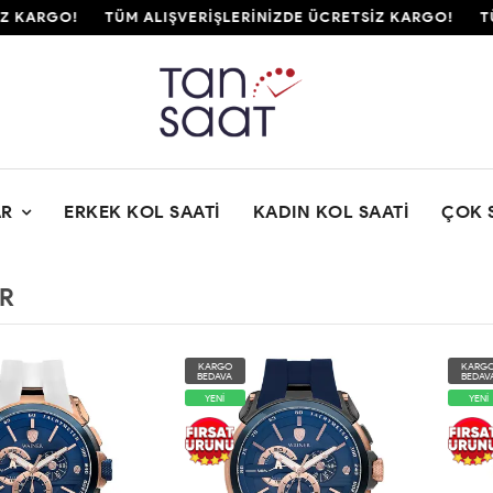
İZ KARGO!
TÜM ALIŞVERİŞLERİNİZDE ÜCRETSİZ KARGO!
T
AR
ERKEK KOL SAATI
KADIN KOL SAATI
ÇOK 
R
KARGO
KARG
BEDAVA
BEDAV
YENİ
YENİ