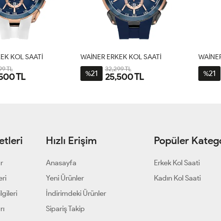
EK KOL SAATİ
WAİNER ERKEK KOL SAATİ
WAİNER
99 TL
32,299 TL
21
21
%
%
500 TL
25,500 TL
tleri
Hızlı Erişim
Popüler Katego
ar
Anasayfa
Erkek Kol Saati
eri
Yeni Ürünler
Kadın Kol Saati
gileri
İndirimdeki Ürünler
rı
Sipariş Takip