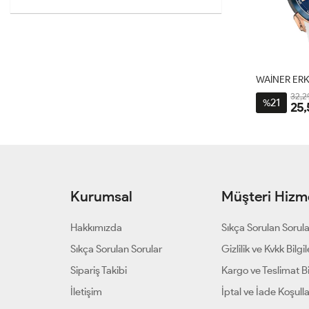
WAİNER ERK
32,2
21
%
25,
Kurumsal
Müşteri Hizme
Hakkımızda
Sıkça Sorulan Sorul
Sıkça Sorulan Sorular
Gizlilik ve Kvkk Bilgil
Sipariş Takibi
Kargo ve Teslimat Bil
İletişim
İptal ve İade Koşulla