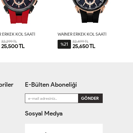
 ERKEK KOL SAATİ
WAİNER ERKEK KOL SAATİ
32,299 TL
32,499 TL
21
%
25,500 TL
25,650 TL
riler
E-Bülten Aboneliği
Sosyal Medya