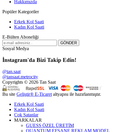
Hakkımızda
Popüler Kategoriler
Erkek Kol Saati
Kadın Kol Saati
E-Bülten Aboneliği
Sosyal Medya
İnstagram'da Bizi Takip Edin!
@tan.saat
@tansaat.metrocity
Copyrights © 2026 Tan Saat
Bu site
Geliştir®
E-Ticaret
altyapısı ile hazırlanmıştır.
Erkek Kol Saati
Kadın Kol Saati
Çok Satanlar
MARKALAR
GUESS ÖZEL ÜRETİM
QUANTUM EFSANE REKLAM MODEL