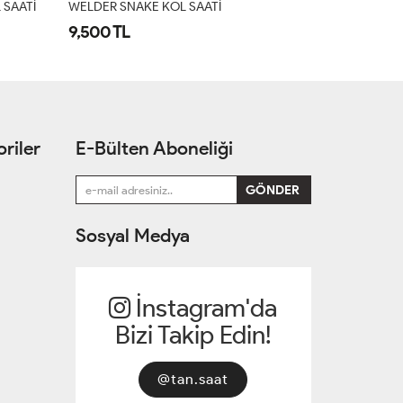
GUESS KADIN KOL SAATI
WELDER EDGE
10,922 TL
10,950 TL
riler
E-Bülten Aboneliği
Sosyal Medya
İnstagram'da
Bizi Takip Edin!
@tan.saat