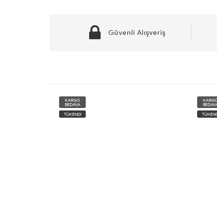
Güvenli Alışveriş
KARGO
KARG
BEDAVA
BEDAV
TÜKENDİ
TÜKEND