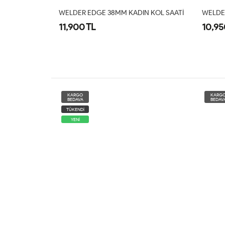
N KOL SAATI
WELDER EDGE 38MM KADIN KOL SAATI
WELDE
10,950 TL
10,95
KARGO
KARG
BEDAVA
BEDAV
TÜKEND