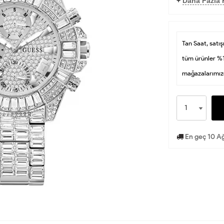
+
Daha Fazla 
Tan Saat, satışı
tüm ürünler %1
mağazalarımızd
En geç 10 Ağ