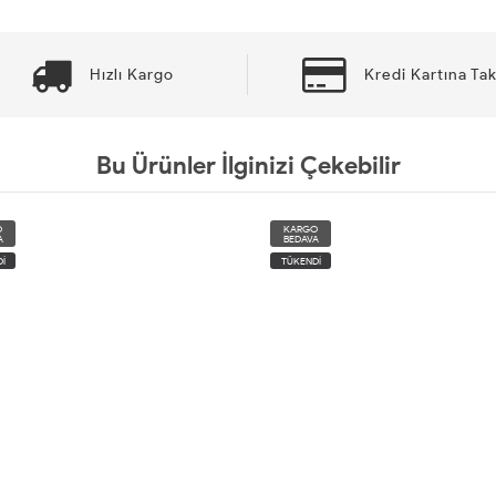
Hızlı Kargo
Kredi Kartına Tak
Bu Ürünler İlginizi Çekebilir
O
KARGO
A
BEDAVA
İ
TÜKENDİ