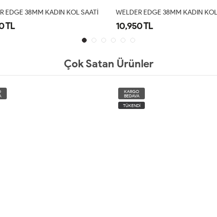
R EDGE 38MM KADIN KOL SAATI
WELDER EDGE 38MM KADIN KOL
0 TL
8,690 TL
Çok Satan Ürünler
O
KARGO
A
BEDAVA
İ