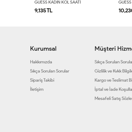
GUESS KADIN KOL SAATI
WELDE
10,230 TL
11,90
Kurumsal
Müşteri Hizme
Hakkımızda
Sıkça Sorulan Sorul
Sıkça Sorulan Sorular
Gizlilik ve Kvkk Bilgil
Sipariş Takibi
Kargo ve Teslimat Bil
İletişim
İptal ve İade Koşulla
Mesafeli Satış Sözl