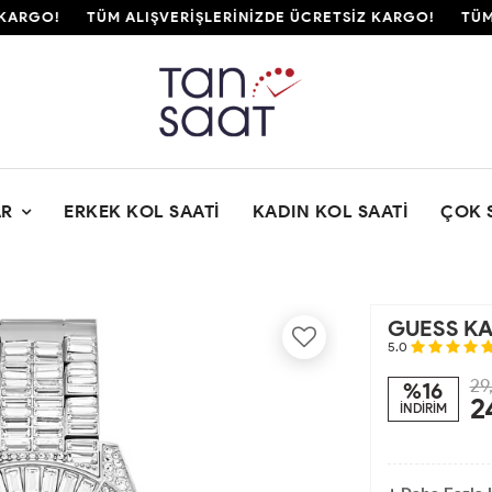
ARGO!
TÜM ALIŞVERİŞLERİNİZDE ÜCRETSİZ KARGO!
TÜM A
AR
ERKEK KOL SAATI
KADIN KOL SAATI
ÇOK 
GUESS KA
5.0
29
%16
2
İNDİRİM