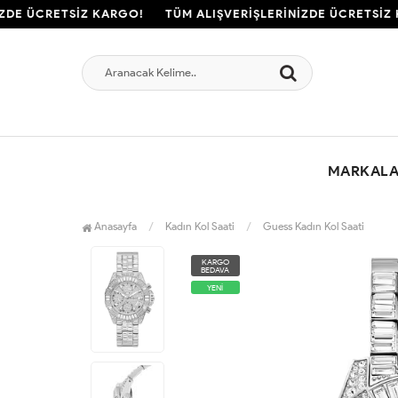
DE ÜCRETSİZ KARGO!
TÜM ALIŞVERİŞLERİNİZDE ÜCRETSİZ K
MARKAL
Anasayfa
Kadın Kol Saati
Guess Kadın Kol Saati
KARGO
BEDAVA
YENİ