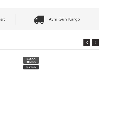
sit
Aynı Gün Kargo
KARGO
KARGO
BEDAVA
BEDAVA
TÜKENDİ