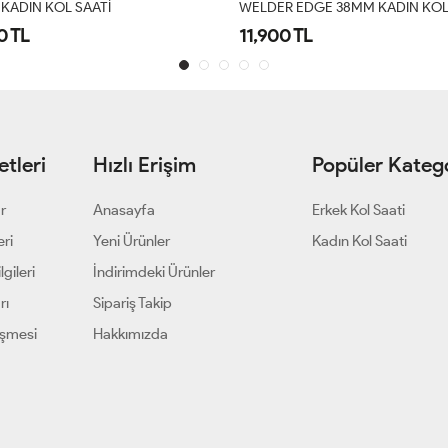
R EDGE 38MM KADIN KOL SAATI
WELDER SNAKE KOL SAATİ
0 TL
9,500 TL
tleri
Hızlı Erişim
Popüler Katego
ar
Anasayfa
Erkek Kol Saati
eri
Yeni Ürünler
Kadın Kol Saati
gileri
İndirimdeki Ürünler
rı
Sipariş Takip
eşmesi
Hakkımızda