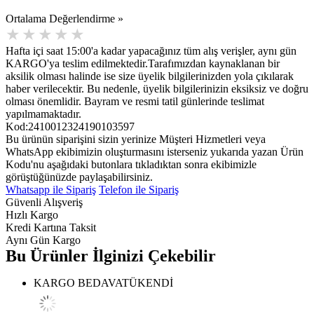
Ortalama Değerlendirme »
Hafta içi saat 15:00'a kadar yapacağınız tüm alış verişler, aynı gün
KARGO'ya teslim edilmektedir.Tarafımızdan kaynaklanan bir
aksilik olması halinde ise size üyelik bilgilerinizden yola çıkılarak
haber verilecektir. Bu nedenle, üyelik bilgilerinizin eksiksiz ve doğru
olması önemlidir. Bayram ve resmi tatil günlerinde teslimat
yapılmamaktadır.
Kod:2410012324190103597
Bu ürünün siparişini sizin yerinize Müşteri Hizmetleri veya
WhatsApp ekibimizin oluşturmasını isterseniz yukarıda yazan Ürün
Kodu'nu aşağıdaki butonlara tıkladıktan sonra ekibimizle
görüştüğünüzde paylaşabilirsiniz.
Whatsapp ile Sipariş
Telefon ile Sipariş
Güvenli Alışveriş
Hızlı Kargo
Kredi Kartına Taksit
Aynı Gün Kargo
Bu Ürünler İlginizi Çekebilir
KARGO BEDAVA
TÜKENDİ