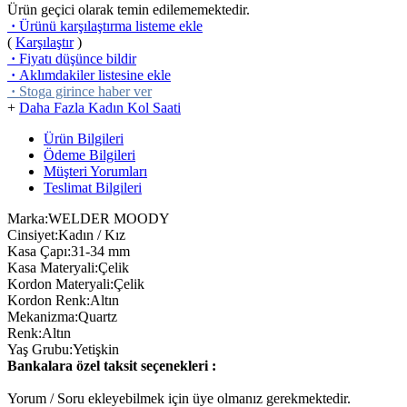
Ürün geçici olarak temin edilememektedir.
·
Ürünü karşılaştırma listeme ekle
(
Karşılaştır
)
·
Fiyatı düşünce bildir
·
Aklımdakiler listesine ekle
·
Stoga girince haber ver
+
Daha Fazla Kadın Kol Saati
Ürün Bilgileri
Ödeme Bilgileri
Müşteri Yorumları
Teslimat Bilgileri
Marka:WELDER MOODY
Cinsiyet:Kadın / Kız
Kasa Çapı:31-34 mm
Kasa Materyali:Çelik
Kordon Materyali:Çelik
Kordon Renk:Altın
Mekanizma:Quartz
Renk:Altın
Yaş Grubu:Yetişkin
Bankalara özel taksit seçenekleri :
Yorum / Soru ekleyebilmek için üye olmanız gerekmektedir.