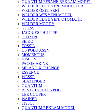
QUANTUM EFSANE REKLAM MODEL
WELDER EDGE YENİ MODELLER
WELDER ÖZEL SERİ
WELDER W75 YENİ MODEL
WELDER EDGE YENİ OTOMATİK
WELDER MOODY
GUESS
JACQUES PHILIPPE
CITIZEN
SEIKO
FOSSIL
US POLO ASSN
MOMENTUS
HISLON
PACOMARINE
MİLANO X CHANGE
ESSENCE
WESSE
SLAZENGER
QUANTUM
BEVERLY HILLS POLO
LEE COOPER
WAINER
TISSOT
QUANTUM REKLAM MODEL