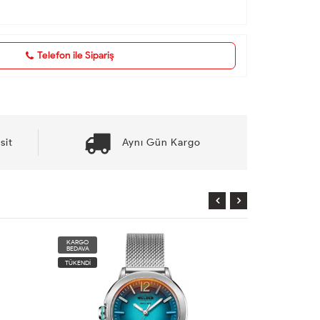
Telefon ile Sipariş
sit
Aynı Gün Kargo
KARGO
KARGO
BEDAVA
BEDAVA
TÜKENDİ