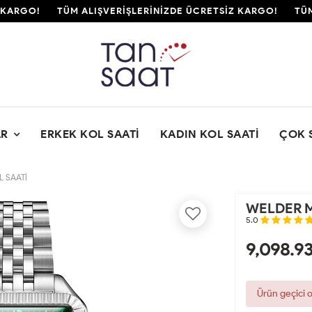
KARGO!
TÜM ALIŞVERİŞLERİNİZDE ÜCRETSİZ KARGO!
TÜM 
AR
ERKEK KOL SAATI
KADIN KOL SAATI
ÇOK 
 SAATİ
WELDER M
5.0
9,098.9
Ürün geçici 