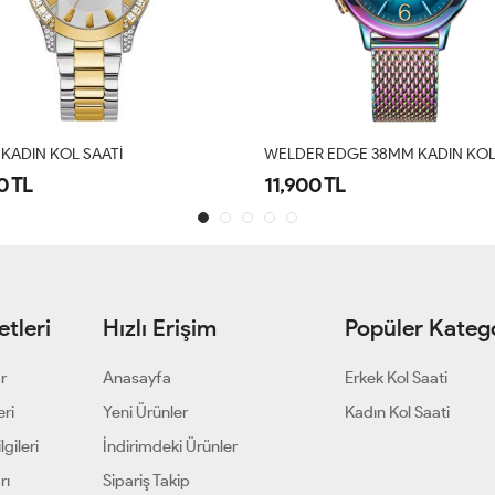
R EDGE 38MM KADIN KOL SAATI
GUESS KADIN KOL SAATI
0 TL
24,500 TL
tleri
Hızlı Erişim
Popüler Katego
ar
Anasayfa
Erkek Kol Saati
eri
Yeni Ürünler
Kadın Kol Saati
gileri
İndirimdeki Ürünler
rı
Sipariş Takip