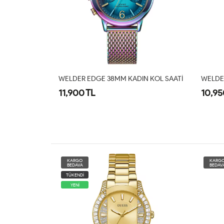
N KOL SAATI
WELDER EDGE 38MM KADIN KOL SAATI
WELDE
10,950 TL
10,95
KARGO
KARG
BEDAVA
BEDAV
TÜKEND