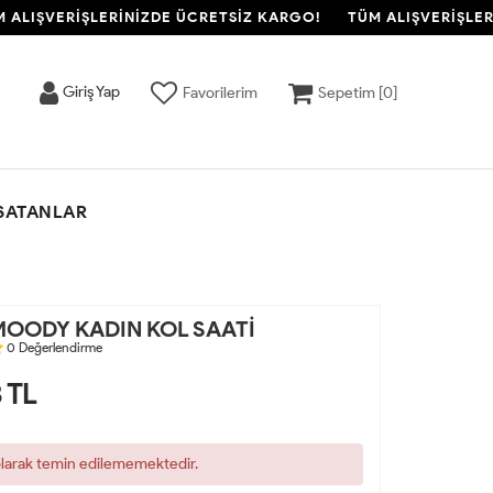
ALIŞVERİŞLERİNİZDE ÜCRETSİZ KARGO!
TÜM ALIŞVERİŞLERİ
Giriş Yap
Favorilerim
Sepetim [
0
]
SATANLAR
OODY KADIN KOL SAATİ
0
Değerlendirme
3
TL
olarak temin edilememektedir.