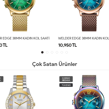
R EDGE 38MM KADIN KOL SAATI
WELDER EDGE 38MM KADIN KOL
0 TL
8,690 TL
Çok Satan Ürünler
O
KARGO
A
BEDAVA
İ
YENİ