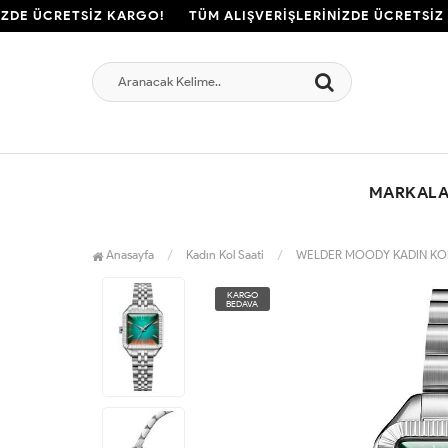
ZDE ÜCRETSİZ KARGO!
TÜM ALIŞVERİŞLERİNİZDE ÜCRETSİZ 
MARKAL
Anasayfa
Kadın Kol Saati
WELDER MOODY KADIN KOL
KARGO
BEDAVA