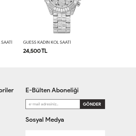
WELDER SNAKE KOL SAATİ
GUESS KADIN
9,500 TL
10,922 TL
riler
E-Bülten Aboneliği
Sosyal Medya