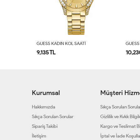
GUESS KADIN KOL SAATI
WELDE
10,230 TL
11,90
Kurumsal
Müşteri Hizme
Hakkımızda
Sıkça Sorulan Sorul
Sıkça Sorulan Sorular
Gizlilik ve Kvkk Bilgil
Sipariş Takibi
Kargo ve Teslimat Bil
İletişim
İptal ve İade Koşulla