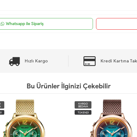
Whatsapp ile Sipariş
Hızlı Kargo
Kredi Kartına Tak
Bu Ürünler İlginizi Çekebilir
O
KARGO
A
BEDAVA
İ
TÜKENDİ