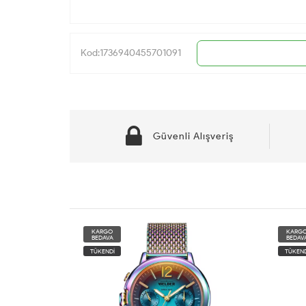
Kod:1736940455701091
Güvenli Alışveriş
KARGO
KARG
BEDAVA
BEDAV
TÜKENDİ
TÜKEND